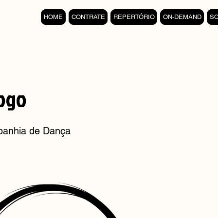
HOME
CONTRATE
REPERTÓRIO
ON-DEMAND
S
ogo
panhia de Dança